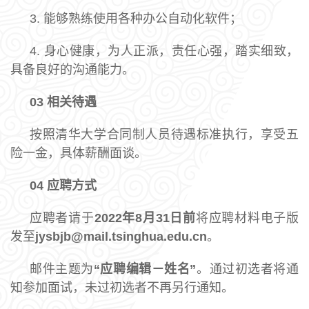
3. 能够熟练使用各种办公自动化软件；
4. 身心健康，为人正派，责任心强，踏实细致，
具备良好的沟通能力。
03
相关待遇
按照清华大学合同制人员待遇标准执行，享受五
险一金，具体薪酬面谈。
04
应聘方式
应聘者请于
2022年8月31日前
将应聘材料电子版
发至
jysbjb@mail.tsinghua.edu.cn
。
邮件主题为
“应聘编辑－姓名”
。通过初选者将通
知参加面试，未过初选者不再另行通知。