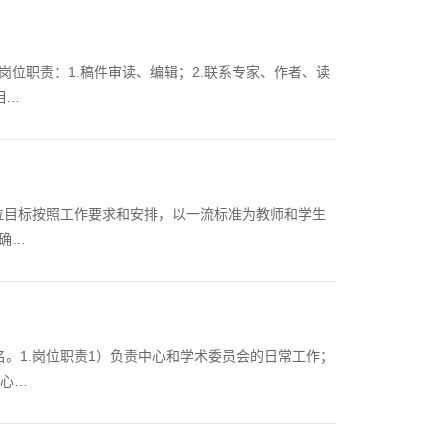
位职责：1.稿件审读、编辑；2.联系专家、作者、读
相…
岗位目标按照工作要求和安排，以一流标准为教师和学生
确…
。1.岗位职责1）负责中心和学术委员会的日常工作；
中心…