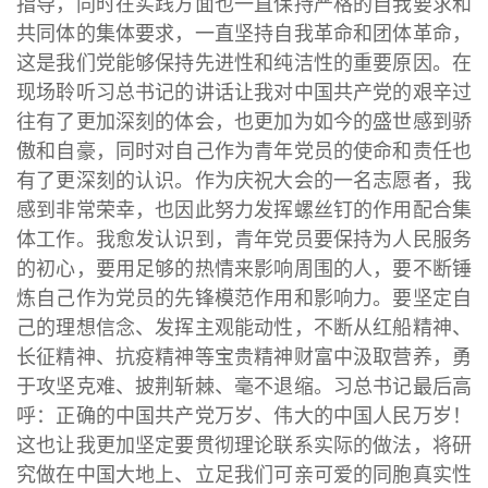
指导，同时在实践方面也一直保持严格的自我要求和
共同体的集体要求，一直坚持自我革命和团体革命，
这是我们党能够保持先进性和纯洁性的重要原因。在
现场聆听习总书记的讲话让我对中国共产党的艰辛过
往有了更加深刻的体会，也更加为如今的盛世感到骄
傲和自豪，同时对自己作为青年党员的使命和责任也
有了更深刻的认识。作为庆祝大会的一名志愿者，我
感到非常荣幸，也因此努力发挥螺丝钉的作用配合集
体工作。我愈发认识到，青年党员要保持为人民服务
的初心，要用足够的热情来影响周围的人，要不断锤
炼自己作为党员的先锋模范作用和影响力。要坚定自
己的理想信念、发挥主观能动性，不断从红船精神、
长征精神、抗疫精神等宝贵精神财富中汲取营养，勇
于攻坚克难、披荆斩棘、毫不退缩。习总书记最后高
呼：正确的中国共产党万岁、伟大的中国人民万岁！
这也让我更加坚定要贯彻理论联系实际的做法，将研
究做在中国大地上、立足我们可亲可爱的同胞真实性