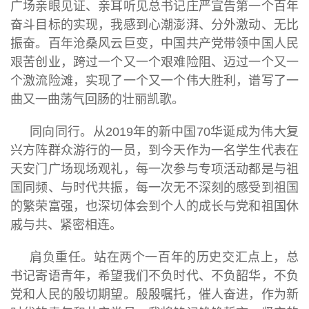
广场亲眼见证、亲耳听见总书记庄严宣告第一个百年
奋斗目标的实现，我感到心潮澎湃、分外激动、无比
振奋。百年沧桑风云巨变，中国共产党带领中国人民
艰苦创业，跨过一个又一个艰难险阻、迈过一个又一
个激流险滩，实现了一个又一个伟大胜利，谱写了一
曲又一曲荡气回肠的壮丽凯歌。
同向同行。从2019年的新中国70华诞成为伟大复
兴方阵群众游行的一员，到今天作为一名学生代表在
天安门广场现场观礼，每一次参与专项活动都是与祖
国同频、与时代共振，每一次无不深刻的感受到祖国
的繁荣富强，也深切体会到个人的成长与党和祖国休
戚与共、紧密相连。
肩负重任。站在两个一百年的历史交汇点上，总
书记寄语青年，希望我们不负时代、不负韶华，不负
党和人民的殷切期望。殷殷嘱托，催人奋进，作为新