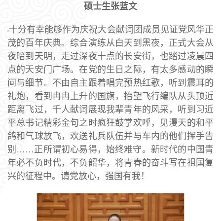
硕士生张蓝文
十分有幸能够作为庆祝大会献词团成员见证党风华正
茂的百年庆典。综合演练从白天到黑夜，正式大会从
夜暗到天明，走过深夜十点的长安街，也踏过凌晨四
点的天安门广场。在党的生日之际，有太多感动的瞬
间与细节。不由自主跟着唱完预热红歌，听到震耳的
礼炮，看到冉冉上升的国旗，抬望飞行编队从头顶近
距离飞过，千人献词展现我辈青年的风采，听到习近
平总书记精彩金句之时疯狂鼓掌欢呼，见漫天的和平
鸽和气球放飞，欢送礼兵队伍并与车内的他们挥手告
别……正所谓初心易得，始终难守。新时代的中国青
年必不负时代，不负韶华，将青春的奋斗写在祖国复
兴的征程中。请党放心，强国有我！