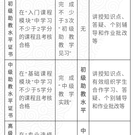
初
完成
级
在“入门课程
不少
讲授知识点、
助
模块”中学习
于3次
答疑、个别辅
教
不少于2学分
“初级
无
水
导和作业批改
的课程且考核
助教
平
等
合格
教学
证
见习”
书
中
初
级
在“基础课程
讲授知识点、
完成
级
助
模块”中学习
有效组织学生
“中级
助
教
不少于5学分
合作学习、答
水
教学
教
的课程且考核
疑、个别辅导
平
实践”
水
合格
和作业批改等
证
平
书
高
中
级