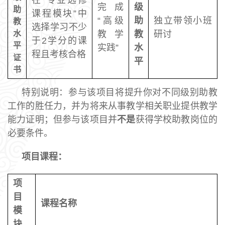
在“专业选修
完成
级
助
课程模块”中
“高级
助
独立带领小班
教
选择学习不少
水
教学
教
研讨
于2学分的课
平
实践”
水
程且考核合格
证
平
书
特别说明：参与该项目将提升你对不同级别助教
工作的胜任力，并为将来从事教学相关职业提供教学
能力证明；但参与该项目并
不是
获得学校助教岗位的
必要条件。
项目课程：
项
目
课程名称
模
块