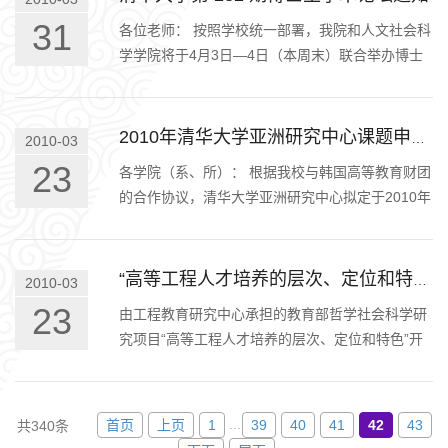
31
各位老师： 按照学校统一部署，我院和人文社会科
学学院将于4月3日—4日（本周末）联合举办博士
生学术论坛活动，现将邀请函转发各位老师，请有
意参与的老师尽快回复至院…
2010年清华大学亚洲研究中心课题申报通知--亚洲研究中心
2010-03
23
各学院（系、所）： 根据我校与韩国高等教育财团
的合作协议，清华大学亚洲研究中心拟定于2010年
资助校内科研课题8项，其中重点项目1项，一般项
目3项，青年项目4项。现将…
“高等工程人才培养的层次、定位和特色”开题报告会--工程教育研究中心
2010-03
23
由工程教育研究中心承担的教育部哲学社会科学研
究项目“高等工程人才培养的层次、定位和特色”开
题报告会定于3月26日（星期五）下午4：00在丙所
会议室举行。欢迎各位老师…
...
首页
上页
1
39
40
41
42
43
共340条